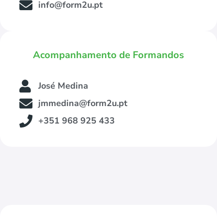
info@form2u.pt
Acompanhamento de Formandos
José Medina
jmmedina@form2u.pt
+351 968 925 433